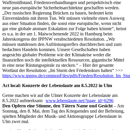
Waffenstillstand, Friedensverhandlungen und perspektivisch eine
neue pan-europäische Sicherheitsarchitektur geschaffen werden.
„Der russischen Regierung Brücken zu bauen, bedeutet kein
Einverständnis mit ihrem Tun. Wir müssen vielmehr einen Ausweg
aus einer Situation finden, die sonst eine europäische, wenn nicht
gar eine globale atomare Eskalation zur Folge haben könnte“, heisst
es u.a. in der am 1. Maiwochenende 2022 in Hamburg beim
Jahreskongress der IPPNW verabschiedeten Resolution. „Wir
müssen stattdessen den Aufrüstungsreflex durchbrechen und zum
bedachten Handeln kommen. Unsere Gesellschaften haben
angesichts globaler Probleme wie der Klimakrise weder die
finanziellen noch die intellektuellen Ressourcen, gigantische Mittel
in eine neue Rüstungsspirale zu stecken.“ – Hier der gesamte
Wortlaut der Resolution: „Im Sturm den Friedenskurs halten“ >>>
https://www.ippnw.de/commonFiles/pdfs/Frieden/Resolution_Im_Stu
Act local: Konzerte der Lebenslaute am 8.5.2022 in Ulm
Gerne machen wir auf die Ulmer Konzerte der Lebenslaute am
8.5.2022 aufmerksam:
www.lebenslaute.net/?page_id=6296
Den Opfern eine Stimme, den Tätern Name und Gesicht
– Am
Sonntag, den 8. Mai, dem Tag des Kriegsendes und der Befreiung,
spielten Mitglieder der Musik- und Aktionsgruppe Lebenslaute in
Ulm zwei mal.