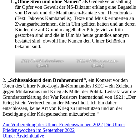
„Ohne Stein und ohne Namen“
als Gedenkveranstaltung
für Opfer von Gewalt der NS-Diktatur erklang eine Bagatelle
von Dvorak und die Mauthausen-Kantate von Theodorakis
(Text: Jakovos Kambanellis). Texte und Musik erinnerten an
Zwangsarbeiterinnen, die in Ulm gelitten hatten und an deren
Kinder, die auf Grund mangelhafter Pflege viel zu früh
gestorben sind und die in Ulm bis heute grundlos anonym
bestattet sind, obwohl ihre Namen den Ulmer Behörden
bekannt sind.
2022-05-08-Lebenslaute-
2022-05-08-Lebensaute-
Ulm-01
Ulm-02
2.
„Schlussakkord dem Drohnenmord“
, ein Konzert vor den
Toren des Ulmer Nato-Logistik-Kommandos JSEC – ein Zeichen
gegen Militarismus und Krieg als Mittel der Politik. Leitsatz war die
Grundsatzerklärung der War Resistors International von 1921: „Der
Krieg ist ein Verbrechen an der Menschheit. Ich bin daher
entschlossen, keine Art von Krieg zu unterstützen und an der
Beseitigung aller Kriegsursachen mitzuarbeiten.“
Zur Vorbereitung der Ulmer Friedenswochen 2022
Die Ulmer
Friedenswochen im September 2022
Ulmer Ärzteinitiative